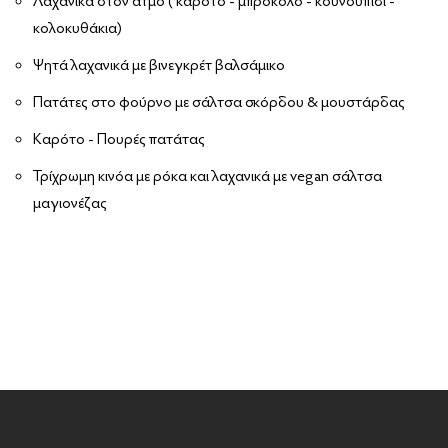
Λαχανικά στον ατμό ( καρότο - μπρόκολο - κουνουπίδι -
κολοκυθάκια)
Ψητά λαχανικά με βινεγκρέτ βαλσάμικο
Πατάτες στο φούρνο με σάλτσα σκόρδου & μουστάρδας
Καρότο - Πουρές πατάτας
Τρίχρωμη κινόα με ρόκα και λαχανικά με vegan σάλτσα
μαγιονέζας