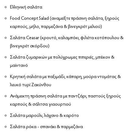
Ελληνική σαλάτα
Food Concept Salad (αναμείξτε πράσινη σαλάτα, ξηρούς
καρπούς, μήλο, παρμεζάνα & βινεγκρέτ μελιού)
Σαλάτα Ceasar (κρουτό, καλαμπόκι, φιλέτα κοτόπουλου &
βινεγκρέτ σκόρδου)
Σαλάτα ζυμαρικών με πολύχρωμες πιπεριές, μπέικον &
μαϊντανό
Κρητική σαλάτα με παξιμάδι, κάπαρη, μούρα ντομάτας &
λευκό τυρί Ζακύνθου
Ανάμεικτη πράσινη σαλάτα με παντζάρι, παστούς ξηρούς
καρπούς & σάλτσα γιαουρτιού
Σαλάτα μαρούλι, λάχανο & καρότο
Σαλάτα ρόκα - σπανάκι & παρμεζάνα