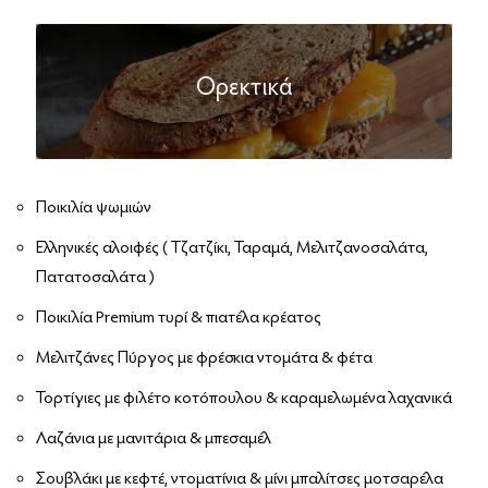
Ορεκτικά
Ποικιλία ψωμιών
Ελληνικές αλοιφές ( Τζατζίκι, Ταραμά, Μελιτζανοσαλάτα,
Πατατοσαλάτα )
Ποικιλία Premium τυρί & πιατέλα κρέατος
Μελιτζάνες Πύργος με φρέσκια ντομάτα & φέτα
Τορτίγιες με φιλέτο κοτόπουλου & καραμελωμένα λαχανικά
Λαζάνια με μανιτάρια & μπεσαμέλ
Σουβλάκι με κεφτέ, ντοματίνια & μίνι μπαλίτσες μοτσαρέλα