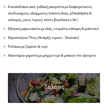
Καναπεδάκια από γαλλική μπαγκέτα με διαφορετικούς
συνδυασμούς αλείμματος (πάστα ελιάς, philadelphia &
σολομός, μους τυριού, πέστο βασιλικός κ.λπ.)
Ελληνική μπρουσκέτα με ελιές, ντομάτα, κάπαρη & μαϊντανό
Χειροποίητες Πίτες (Ανάμιξη τυριού - Σπανάκι)
Ρολάκια με ζαμπόν & τυρί
Μανιτάρια γεμιστά με μείγμα τυρί & μπέικον στο φούρνο
Σαλάτες